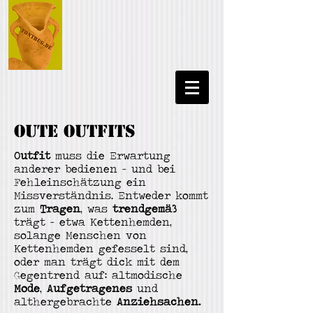
oute outfitS
Outfit
muss die Erwartung
anderer bedienen - und bei
Fehleinschätzung ein
Missverständnis. Entweder kommt
zum
Tragen
, was
trendgemäß
trägt - etwa Kettenhemden,
solange Menschen von
Kettenhemden gefesselt sind,
oder man trägt dick mit dem
Gegentrend auf: a
ltmodische
Mode
,
Aufgetragenes
und
althergebrachte
Anziehsachen.