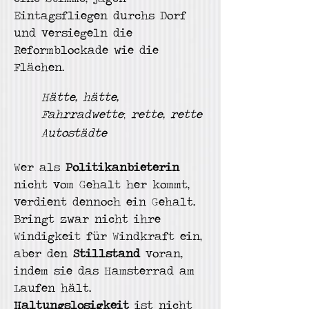
Eintagsfliegen durchs Dorf
und versiegeln die
Reformblockade wie die
Flächen.
Hätte, hätte,
Fa
hr
r
adwette
re
tte, rette
;
Autostädte
Wer als
Politikanbieterin
nicht vom Gehalt her kommt,
verdient dennoch ein Gehalt.
B
ringt zwar nicht ihre
Windigkeit für Windkraft ein,
aber den
Stillstand
voran,
indem sie d
as Hamsterrad am
Laufen hält.
Haltungslosigkeit
ist nicht