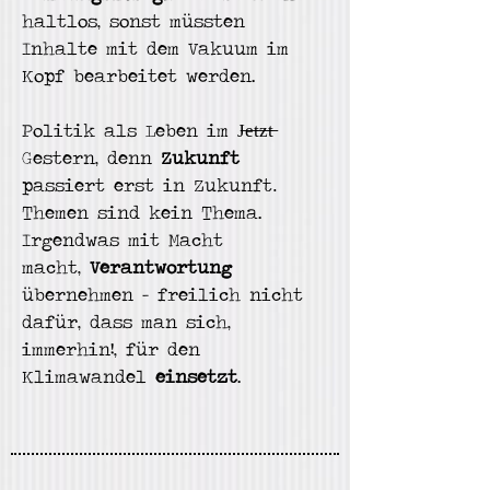
haltlos,
sonst
müssten
In
halte mit dem Vakuum im
Kopf
bearbeitet werden
.
Politik als
Leben im J̶e̶t̶z̶t̶
Gestern, denn
Zukunft
passiert erst in Zukunft
.
Themen sind kein Thema.
Irgendwas mit Macht
macht,
Verantwortung
übernehmen - freilich
nicht
dafür,
dass man sich,
immerhin!, für den
Klimawandel
einsetzt
.